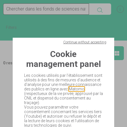
Search
Sh
Filters
Continue without accepting
Show in list
Sho
Cookie
Add to basket
management panel
0 results
Les cookies utilisés par l'établissement sont
utilisés à des fins de mesures d'audience et
d'analyse pour une meilleure connaissance
des publics en ligne avec
Matomo
(respectueux de la vie privée, approuvé par la
CNIL et dispensé du consentement au
traçage).
Vous pouvez paramétrer votre
consentement concernant les services tiers
(Youtube) et autoriser ou refuser le dépôt et
la lecture de leurs cookies et l'utilisation de
leurs technologies de suivi.