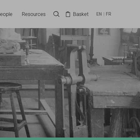
eople
Resources
Basket
EN
FR
Search in the collection