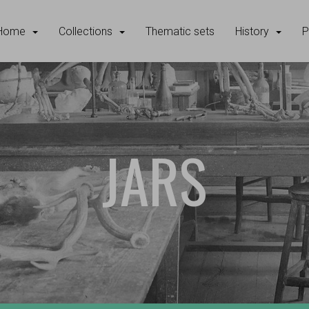
Home
Collections
Thematic sets
History
P
JARS