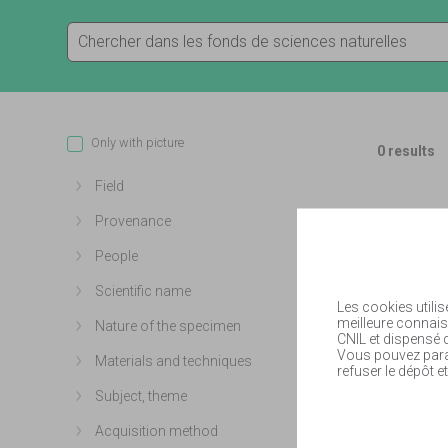
Only with picture
0 results
Field
Show more
Provenance
Show more
People
Show more
Scientific name
Show more
Les cookies utilis
meilleure connais
Nature of the specimen
Show more
CNIL et dispensé
Vous pouvez param
Materials and techniques
Show more
refuser le dépôt et
Subject, theme
Show more
Acquisition method
Show more