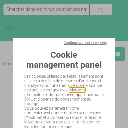
Search
Sh
Filters
Continue without accepting
Show in list
Sho
Cookie
Add to basket
management panel
0 results
Les cookies utilisés par l'établissement sont
utilisés à des fins de mesures d'audience et
d'analyse pour une meilleure connaissance
des publics en ligne avec
Matomo
(respectueux de la vie privée, approuvé par la
CNIL et dispensé du consentement au
traçage).
Vous pouvez paramétrer votre
consentement concernant les services tiers
(Youtube) et autoriser ou refuser le dépôt et
la lecture de leurs cookies et l'utilisation de
leurs technologies de suivi.