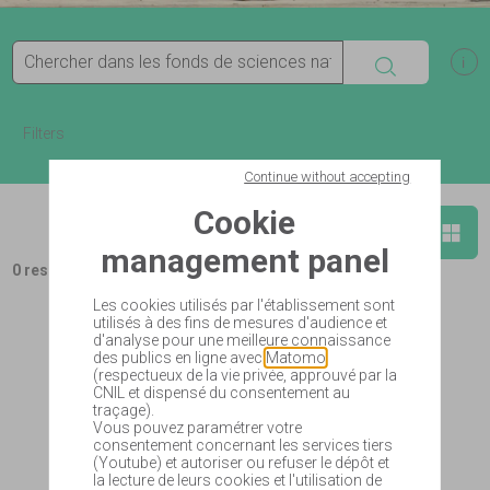
Search
Sh
Filters
Continue without accepting
Cookie
Show in list
Sho
Add to basket
management panel
0 results
Les cookies utilisés par l'établissement sont
utilisés à des fins de mesures d'audience et
d'analyse pour une meilleure connaissance
des publics en ligne avec
Matomo
(respectueux de la vie privée, approuvé par la
CNIL et dispensé du consentement au
traçage).
Vous pouvez paramétrer votre
consentement concernant les services tiers
(Youtube) et autoriser ou refuser le dépôt et
la lecture de leurs cookies et l'utilisation de