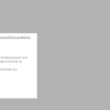
inue without accepting
 d'analyse pour une
approuvé par la
utoriser ou