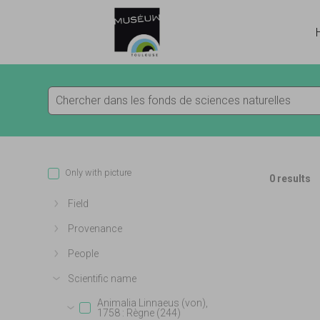
Go directly to content
Go directly to content
Only with picture
0 results
Field
Show more
Provenance
Show more
People
Show more
Scientific name
Show more
Animalia Linnaeus (von),
1758 : Règne (244)
Show more