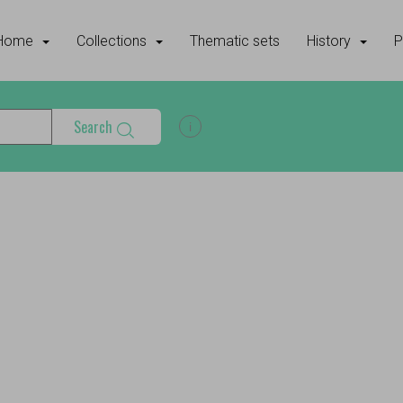
Home
Collections
Thematic sets
History
P
Search
Show search help information