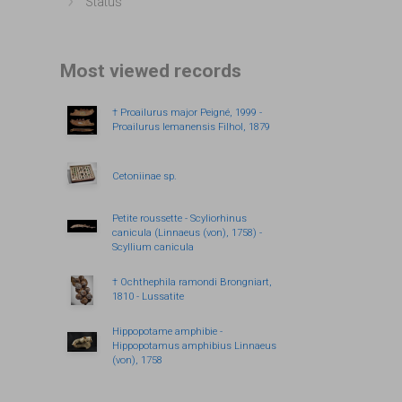
Status
Show more
Most viewed records
† Proailurus major Peigné, 1999 -
Proailurus lemanensis Filhol, 1879
Cetoniinae sp.
Petite roussette - Scyliorhinus
canicula (Linnaeus (von), 1758) -
Scyllium canicula
† Ochthephila ramondi Brongniart,
1810 - Lussatite
Hippopotame amphibie -
Hippopotamus amphibius Linnaeus
(von), 1758