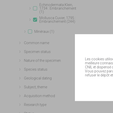
Echinodermata Klein,
1734 : Embranchement
Show more
(1)
Mollusca Cuvier, 1795 :
Embranchement (244)
Show more
Minéraux (1)
Show more
Common name
Show more
Specimen status
Show more
Les cookies utilis
Nature of the specimen
Show more
meilleure connais
CNIL et dispensé
Species status
Vous pouvez param
Show more
refuser le dépôt et
Geological dating
Show more
Subject, theme
Show more
Acquisition method
Show more
Research type
Show more