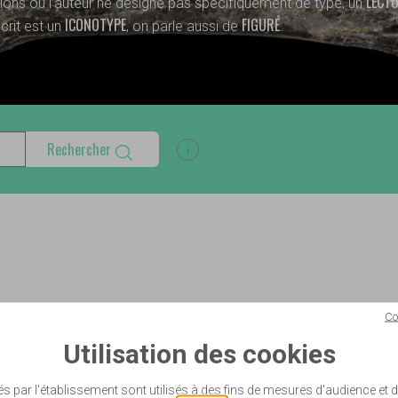
LECT
tions où l’auteur ne désigne pas spécifiquement de type, un
ICONOTYPE
FIGURÉ
crit est un
, on parle aussi de
.
Rechercher
Afficher les informations d'aide à la
s
Co
Utilisation des cookies
és par l'établissement sont utilisés à des fins de mesures d'audience et