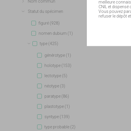
Nom commun
meilleure connais
Afficher plus
CNIL et dispensé
Vous pouvez param
Statut du spécimen
Afficher plus
refuser le dépôt et
figuré (928)
nomen dubium (1)
type (425)
Afficher plus
générotype (1)
holotype (153)
lectotype (5)
néotype (3)
paratype (86)
plastotype (1)
syntype (139)
type probable (2)