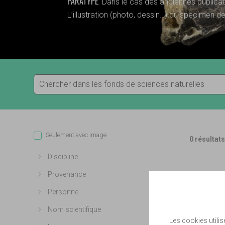
PARATYPE
. Dans le cas des anciennes publica
L’illustration (photo, dessin…) du spécimen dé
Seulement avec image
0 résultat
Discipline
Afficher plus
Provenance
Afficher plus
Personne
Afficher plus
Nom scientifique
Afficher plus
Les cookies utilis