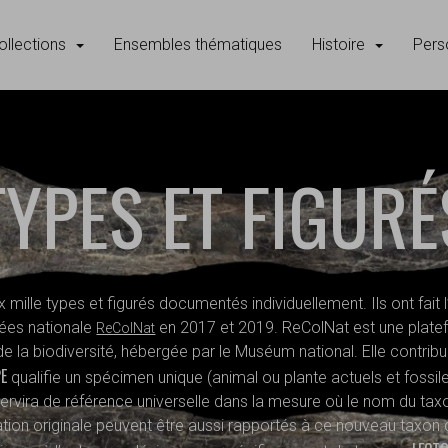
ollections
Ensembles thématiques
Histoire
Pers
TYPES ET FIGURÉ
ille types et figurés documentés individuellement. Ils ont fai
nées nationale
en 2017 et 2019. ReColNat est une platef
ReColNat
 de la biodiversité, hébergée par le Muséum national. Elle contrib
E
qualifie un spécimen unique (animal ou plante actuels et fossil
 servira de référence universelle dans la mesure où le nom du tax
ion originale peuvent être aussi rapportés à ce nouveau taxon 