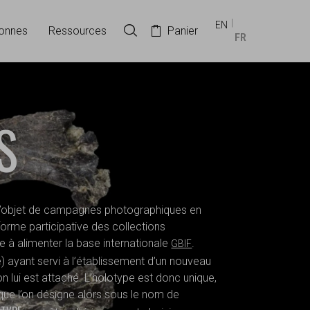
EN
onnes
Ressources
Panier
Rechercher dans la collection
FR
S
t l’objet de campagnes photographiques en
orme participative des collections
ue à alimenter la base internationale
.
GBIF
e) ayant servi à l’établissement d’un nouveau
on lui est attaché. L’holotype est donc unique,
que l’on désigne alors sous le nom de