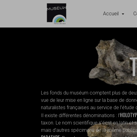
Accueil
C
Accèder directement au contenu
Accèder directement au contenu
Les fonds du muséum comptent plus de deux m
vue de leur mise en ligne sur la base de don
naturalistes françaises au service de l’étude
HOLOTYP
Il existe différentes dénominations : l’
taxon. Le nom scientifique s’écrit en latin et
mais d’autres spécimens de la même publicat