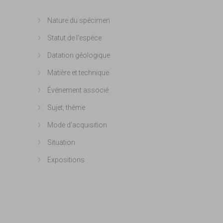
Nature du spécimen
Afficher plus
Statut de l'espèce
Afficher plus
Datation géologique
Afficher plus
Matière et technique
Afficher plus
Événement associé
Afficher plus
Sujet, thème
Afficher plus
Mode d'acquisition
Afficher plus
Situation
Afficher plus
Expositions
Afficher plus